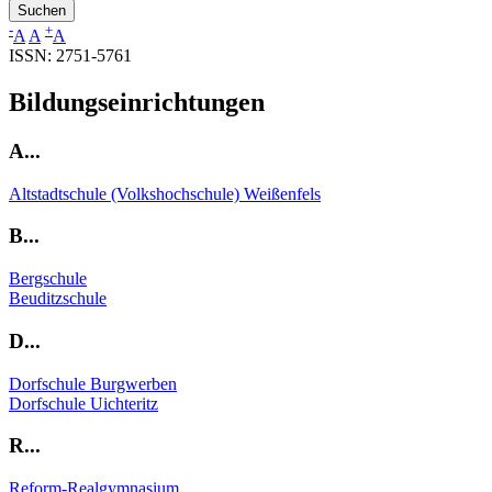
Bildungseinrichtungen
A...
Altstadtschule (Volkshochschule) Weißenfels
B...
Bergschule
Beuditzschule
D...
Dorfschule Burgwerben
Dorfschule Uichteritz
R...
Reform-Realgymnasium
S...
Stadtschule