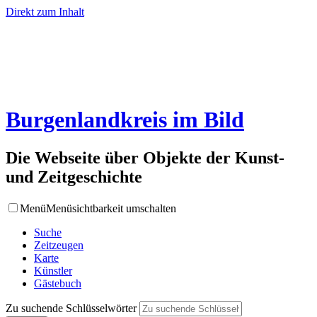
Direkt zum Inhalt
Burgenlandkreis im Bild
Die Webseite über Objekte der Kunst-
und Zeitgeschichte
Menü
Menüsichtbarkeit umschalten
Suche
Zeitzeugen
Karte
Künstler
Gästebuch
Zu suchende Schlüsselwörter
-
+
A
A
A
ISSN: 2751-5761